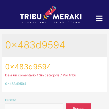
0x483d9594
0x483d9594
Dejá un comentario
/
Sin categoría
/ Por
tribu
0x483d9594
Buscar
Buscar